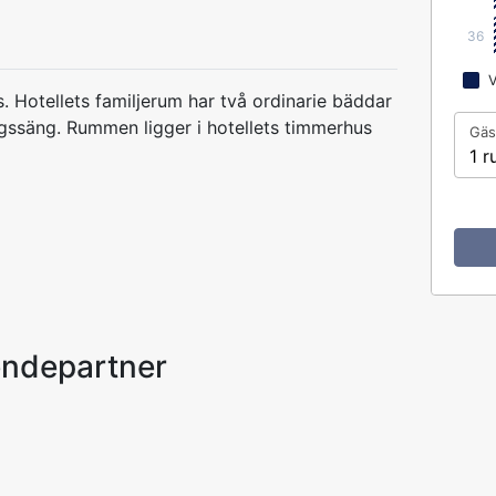
36
V
s. Hotellets familjerum har två ordinarie bäddar
ngssäng. Rummen ligger i hotellets timmerhus
Gäs
1 r
endepartner