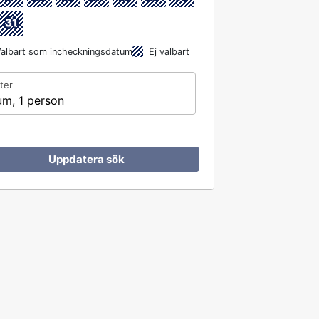
31
albart som incheckningsdatum
Ej valbart
ter
um, 1 person
Uppdatera sök