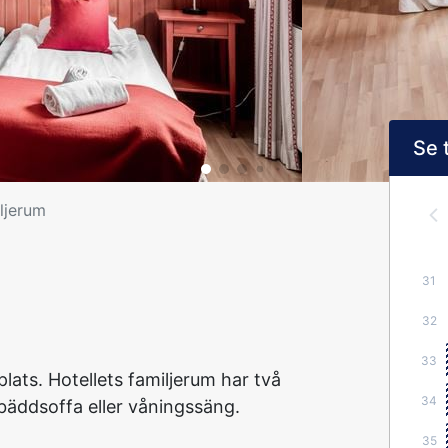
Se 
ljerum
31
32
33
lats. Hotellets familjerum har två
34
bäddsoffa eller våningssäng.
35