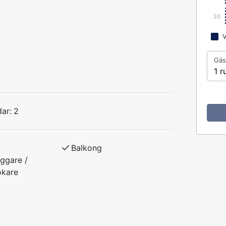
36
V
Gäs
1 r
ar:
2
Balkong
ggare /
okare