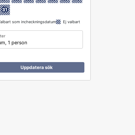
31
albart som incheckningsdatum
Ej valbart
ter
um, 1 person
Uppdatera sök