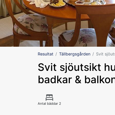
Resultat
Tällbergsgården
Svit sjöu
Svit sjöutsikt
badkar & balko
Antal bäddar 2