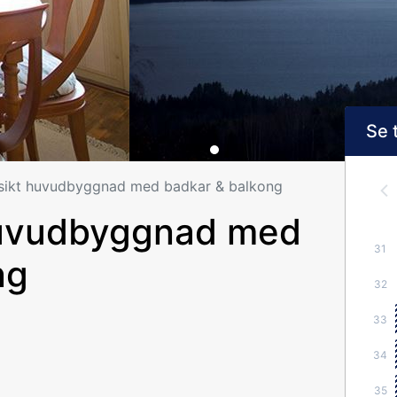
Se 
tsikt huvudbyggnad med badkar & balkong
 huvudbyggnad med
31
ng
32
33
34
35