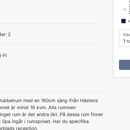
36
V
ar:
2
Gäs
1 r
i-Fi
Dubbelrum med en 160cm säng ifrån Hästens
mmet är minst 16 kvm. Alla rummen
inget rum är det andra likt. På dessa rum finner
ll Spa ingår i rumspriset. Har du specifika