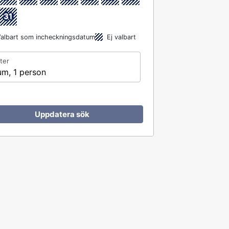
31
albart som incheckningsdatum
Ej valbart
ter
um, 1 person
Uppdatera sök