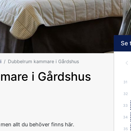
Se 
i
Dubbelrum kammare i Gårdshus
mare i Gårdshus
31
32
33
34
 men allt du behöver finns här.
35